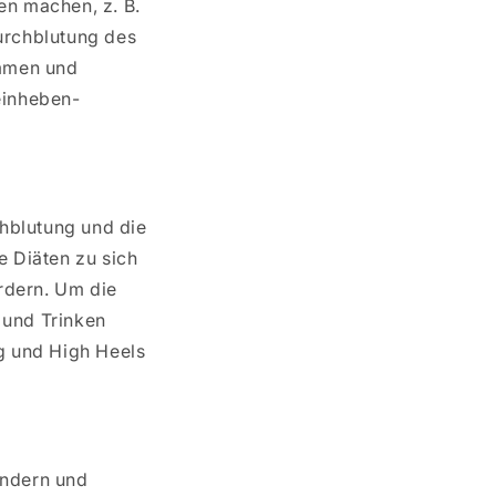
n machen, z. B.
Durchblutung des
immen und
einheben-
hblutung und die
e Diäten zu sich
rdern. Um die
 und Trinken
g und High Heels
indern und