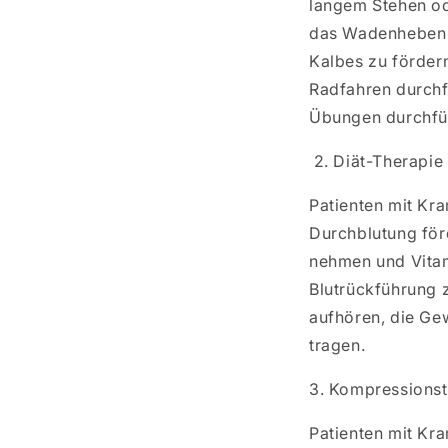
langem Stehen od
das Wadenheben fü
Kalbes zu förder
Radfahren durchf
Übungen durchführ
2. Diät-Therapie
Patienten mit Kr
Durchblutung förd
nehmen und Vitam
Blutrückführung 
aufhören, die Ge
tragen.
3. Kompressionst
Patienten mit K