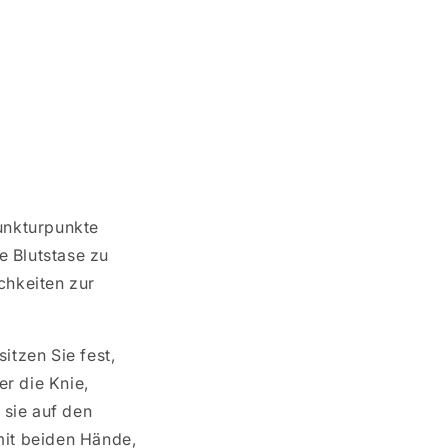
unkturpunkte
e Blutstase zu
chkeiten zur
itzen Sie fest,
er die Knie,
sie auf den
mit beiden Hände,