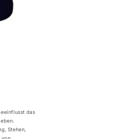
eeinflusst das
Leben.
ng, Stehen,
g von