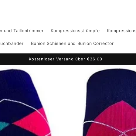
n und Taillentrimmer
Kompressionsstrümpfe
Kompression
auchbänder
Bunion Schienen und Bunion Corrector
45 Rückgabegarantie- Einfache Retoure