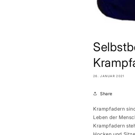
Selbst
Krampf
26. JANUAR 2021
Share
Krampfadern sind
Leben der Mensch
Krampfadern steh
Hocken und Sitze